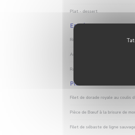
Plat - dessert
Entrées
Rilette de saumon et saumon fum
Tat
Asperges vertes, vinaigrette, an
Ravioles à la truffe gratinées a
Plats
Filet de dorade royale au coulis 
Pièce de Bœuf à la brisure de mor
Filet de sébaste de ligne sauvag