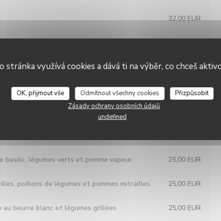
32,00 EUR
15,00 EUR
é, crème de wasabi et salade jeunes pousses.
15,00 EUR
o stránka využívá cookies a dává ti na výběr, co chceš aktiv
L'Ecaille
chois marinés et petits légumes.
15,00 EUR
OK, přijmout vše
Odmítnout všechny cookies
Přizpůsobit
Zásady ochrany osobních údajů
u parmesan et magret fumé.
15,00 EUR
undefined
25,00 EUR
de basilic, légumes verts et pomme vapeur.
25,00 EUR
illes, poêlons de légumes et pommes mitrailles.
25,00 EUR
e au beurre blanc et légumes grillées
25,00 EUR