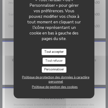
Jeu
-
Ven
12h00 - 14h30
19h30 - 21h30
•
Personnaliser » pour gérer
vos préférences. Vous
Samedi
19h30 - 22h00
pouvez modifier vos choix à
tout moment en cliquant sur
Dimanche
12h00 - 14h30
l'icône représentant un
cookie en bas à gauche des
pages du site.
Adresse
Tout accepter
((ouvre
668 Boulevard Victor Hugo 59134 Fournes en Weppes
Tout refuser
03 20 46 60 93
Personnaliser
Facebook ((ouvre une nouvelle f
Politique de protection des données à caractère
personnel
Politique de gestion des cookies
Newsletter
*
Inscrivez-vous à notre lettre d'information pour recevoir des