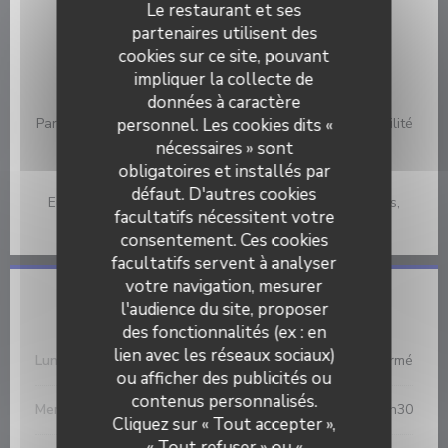
Infos pratiques
Le restaurant et ses
partenaires utilisent des
Cuisine
cookies sur ce site, pouvant
Poissons et fruits de mer, Française
impliquer la collecte de
données à caractère
Services
Parking privé, Privatisation, Accès aux personnes à mobilité
personnel. Les cookies dits «
réduite, Accès Wifi, Terrasse
nécessaires » sont
obligatoires et installés par
Moyens de paiement
défaut. D'autres cookies
Eurocard/Mastercard, Espèces, Visa, American Express,
facultatifs nécessitent votre
Carte Bleue
consentement. Ces cookies
facultatifs servent à analyser
votre navigation, mesurer
Horaires
l'audience du site, proposer
des fonctionnalités (ex : en
lien avec les réseaux sociaux)
Lun
-
Mar
Fermé
ou afficher des publicités ou
contenus personnalisés.
L'Ecaille
Mercredi
12h00 - 14h30
Cliquez sur « Tout accepter »,
« Tout refuser » ou «