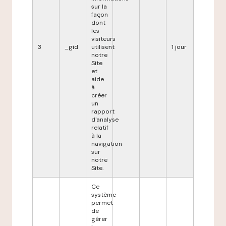
sur la
façon
dont
les
visiteurs
3
_gid
utilisent
1 jour
notre
Site
et
aide
à
créer
un
rapport
d'analyse
relatif
à la
navigation
sur
notre
Site.
Ce
système
permet
de
gérer