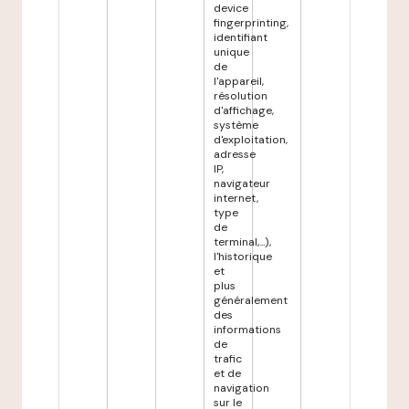
device
fingerprinting,
identifiant
unique
de
l'appareil,
résolution
d'affichage,
système
d'exploitation,
adresse
IP,
navigateur
internet,
type
de
terminal,...),
l'historique
et
plus
généralement
des
informations
de
trafic
et de
navigation
sur le