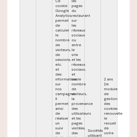
Ce
les
cookie
pages
Google
du
Analytics,
restaurant
permet
sur
de
les
calculer
réseaux
le
sociaux
nombre
ou
de
entre
visiteurs,
le
de
site
sessions,
et les
etc.
réseaux
et
sociaux,
des
et
informations
sur le
2 ans
sur
nombre
(le
nos
de
module
campagnes.
visiteurs,
de
Il
la
gestion
permet
provenance
des
ainsi
des
cookies
de
utilisateurs
renouvelle
réaliser
et les
le
un
pages
recueil
suivi
visitées,
de
Sociétés
de
des
votre
utilisant