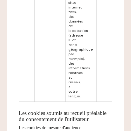
sites
internet
tiers,
des
données
de
localisation
(adresse
IP et
zone
géographique
par
exemple),
des
informations
relatives
au
réseau,
à
votre
langue.
Les cookies soumis au recueil préalable
du consentement de l'utilisateur
Les cookies de mesure d'audience