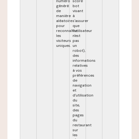
numéro
score
généré
bot
de
visant
manière
à
aléatoire
s'assurer
pour
que
reconnaître
l'utilisateur
les
n'est
visiteurs
pas
uniques.
un
robot),
des
informations
relatives
à vos
préférences
de
navigation
et
d'utilisation
du
site,
des
pages
du
restaurant
sur
les