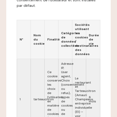
consentement de l'utilisateur et sont installés
par défaut.
Sociétés
utilisant
Catégories
les
Nom
Durée
de
cookies
N°
du
Finalité
de
données
/
cookie
vie
collectées
destinataires
des
données
Adresse
IP,
Ce
User
cookie
agent,
Le
conserve
Choix
restaurant
les
(consentement
et
choix
ou
Tarteaucitron
de
refus),
(Amauri
l'utilisateur
types
6
1
tarteaucitron
Champeaux,
en
de
mois
entreprise
matière
cookies
individuelle
de
ou
(EI) –
cookies
de
voir