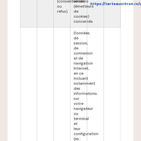
(consentement
vendors
https://tarteaucitron.io/
ou
(émetteurs
refus).
de
cookies)
concernés
Données
de
session,
de
connexion
et de
navigation
Internet,
en ce
incluant
notamment
des
informations
sur
votre
navigateur
ou
terminal
et
leur
configuration
(ex :