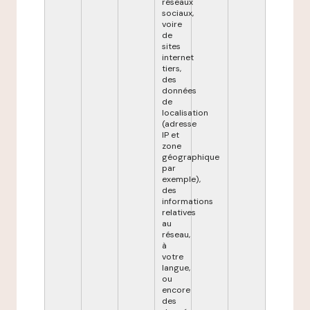
réseaux
sociaux,
voire
de
sites
internet
tiers,
des
données
de
localisation
(adresse
IP et
zone
géographique
par
exemple),
des
informations
relatives
au
réseau,
à
votre
langue,
ou
encore
des