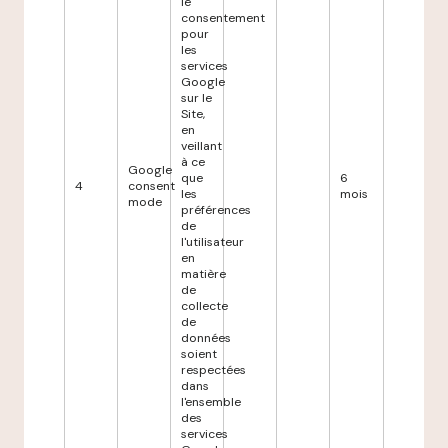
le
consentement
pour
les
services
Google
sur le
Site,
en
veillant
à ce
Google
que
6
4
consent
les
mois
mode
préférences
de
l'utilisateur
en
matière
de
collecte
de
données
soient
respectées
dans
l'ensemble
des
services