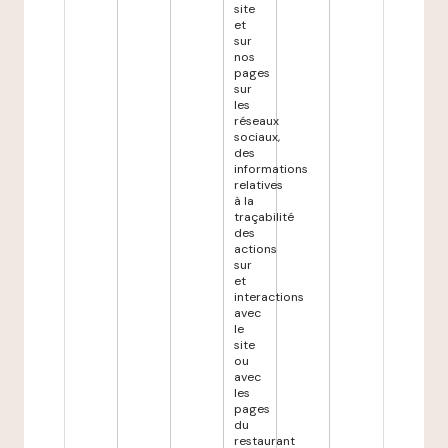
site
et
sur
nos
pages
sur
les
réseaux
sociaux,
des
informations
relatives
à la
traçabilité
des
actions
sur
et
interactions
avec
le
site
ou
avec
les
pages
du
restaurant