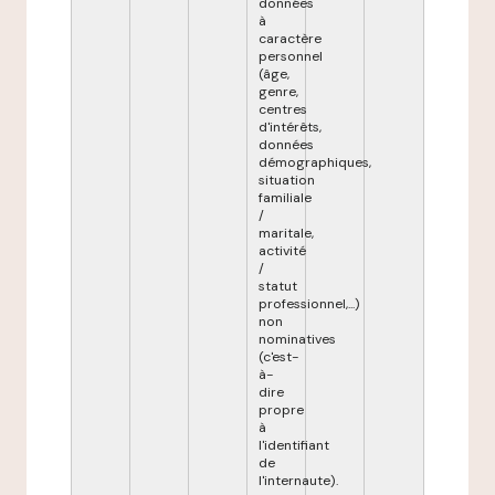
données
à
caractère
personnel
(âge,
genre,
centres
d'intérêts,
données
démographiques,
situation
familiale
/
maritale,
activité
/
statut
professionnel,...)
non
nominatives
(c'est-
à-
dire
propre
à
l'identifiant
de
l'internaute).