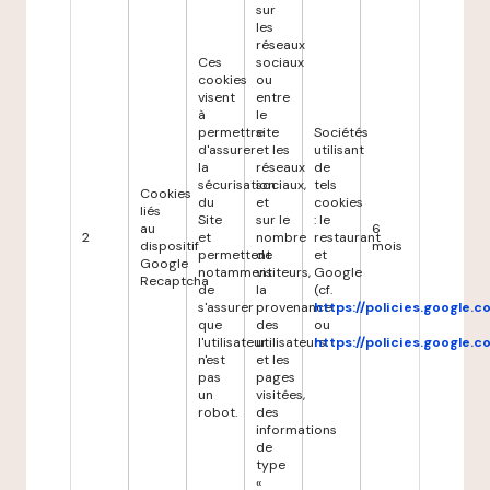
sur
les
réseaux
Ces
sociaux
cookies
ou
visent
entre
à
le
permettre
site
Sociétés
d'assurer
et les
utilisant
la
réseaux
de
sécurisation
sociaux,
tels
Cookies
du
et
cookies
liés
Site
sur le
: le
au
6
2
et
nombre
restaurant
dispositif
mois
permettent
de
et
Google
notamment
visiteurs,
Google
Recaptcha
de
la
(cf.
s'assurer
provenance
https://policies.google.
que
des
ou
l'utilisateur
utilisateurs
https://policies.google.
n'est
et les
pas
pages
un
visitées,
robot.
des
informations
de
type
«