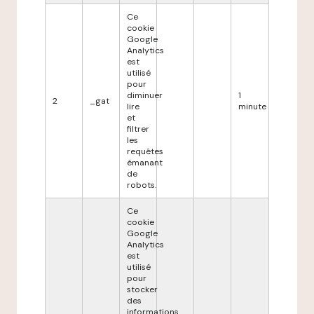
Ce
cookie
Google
Analytics
est
utilisé
pour
diminuer
1
2
_gat
lire
minute
et
filtrer
les
requêtes
émanant
de
robots.
Ce
cookie
Google
Analytics
est
utilisé
pour
stocker
des
informations