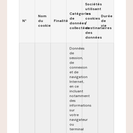
Sociétés
utilisant
Catégories
les
Nom
Durée
de
cookies
N°
du
Finalité
de
données
/
cookie
vie
collectées
destinataires
des
données
Données
de
session,
de
connexion
et de
navigation
Internet,
en ce
incluant
notamment
des
informations
sur
votre
navigateur
ou
terminal