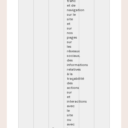
trafic
et de
navigation
sur le
site
et
sur
nos
pages
sur
les
réseaux
sociaux,
des
informations
relatives
à la
traçabilité
des
actions
sur
et
interactions
avec
le
site
ou
avec