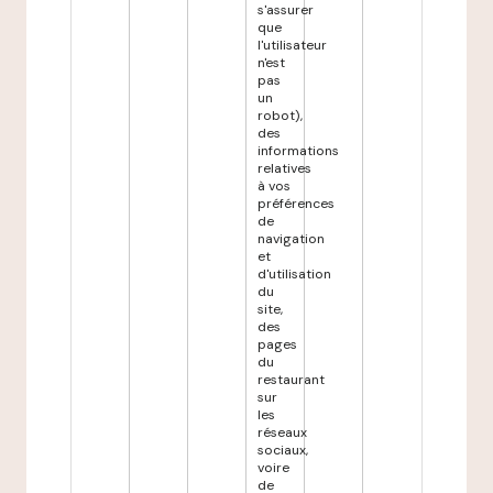
s'assurer
que
l'utilisateur
n'est
pas
un
robot),
des
informations
relatives
à vos
préférences
de
navigation
et
d'utilisation
du
site,
des
pages
du
restaurant
sur
les
réseaux
sociaux,
voire
de