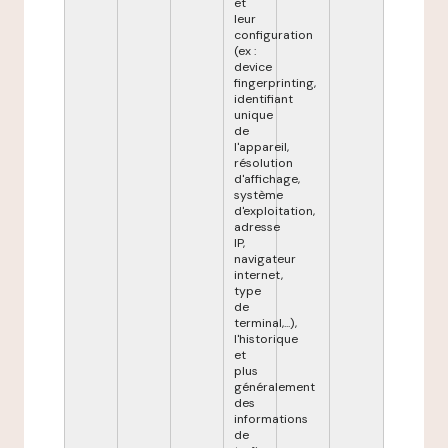
et
leur
configuration
(ex :
device
fingerprinting,
identifiant
unique
de
l'appareil,
résolution
d'affichage,
système
d'exploitation,
adresse
IP,
navigateur
internet,
type
de
terminal,...),
l'historique
et
plus
généralement
des
informations
de