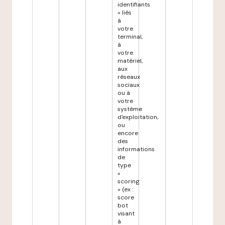
identifiants
» liés
à
votre
terminal,
à
votre
matériel,
aux
réseaux
sociaux
ou à
votre
système
d'exploitation,
ou
encore
des
informations
de
type
«
scoring
» (ex :
score
bot
visant
à