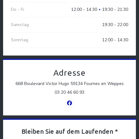
Do
-
Fr
12:00 - 14:30
19:30 - 21:30
•
Samstag
19:30 - 22:00
Sonntag
12:00 - 14:30
Adresse
((öffnet
668 Boulevard Victor Hugo 59134 Fournes en Weppes
03 20 46 60 93
Facebook ((öffnet ein neues Fen
Bleiben Sie auf dem Laufenden
*