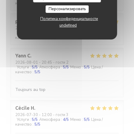
качество
:
5
/5
Персонализировать
Политика конфиденциальности
pascal
M
undefined
2026-07-30
- 12:00 - гости 2
Услуги
:
5
/5
Атмосфера
:
4
/5
Меню
:
5
/5
Цена /
качество
:
4
/5
Yann
C
2026-08-01
- 20:45 - гости 2
Услуги
:
5
/5
Атмосфера
:
5
/5
Меню
:
5
/5
Цена /
качество
:
5
/5
Toujours au top
Cécile
H
2026-07-30
- 12:00 - гости 3
Услуги
:
5
/5
Атмосфера
:
4
/5
Меню
:
5
/5
Цена /
качество
:
5
/5