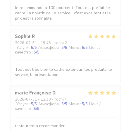
Je recommande a 100 pourcent. Tout est parfait, le
cadre, la nourriture, le service....c'est excellent et le
prix est raisonnable
Sophie
P
2026-07-31
- 19:45 - гости 2
Услуги
:
5
/5
Атмосфера
:
5
/5
Меню
:
5
/5
Цена /
качество
:
5
/5
Tout est très bien le cadre extérieur, les produits, le
service, la présentation
marie Françoise
D
2026-07-31
- 12:30 - гости 4
Услуги
:
5
/5
Атмосфера
:
5
/5
Меню
:
5
/5
Цена /
качество
:
5
/5
restaurant a recommander