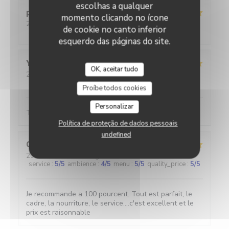
escolhas a qualquer
pascal
M
momento clicando no ícone
2026-07-30
- 12:00 - guests 2
de cookie no canto inferior
service
:
5
/5
ambience
:
4
/5
menu
:
5
/5
quality_price
:
4
/5
esquerdo das páginas do site.
Yann
C
OK, aceitar tudo
2026-08-01
- 20:45 - guests 2
service
:
5
/5
ambience
:
5
/5
menu
:
5
/5
quality_price
:
5
/5
Proíbe todos cookies
Personalizar
Toujours au top
Política de proteção de dados pessoais
undefined
Cécile
H
2026-07-30
- 12:00 - guests 3
service
:
5
/5
ambience
:
4
/5
menu
:
5
/5
quality_price
:
5
/5
Je recommande a 100 pourcent. Tout est parfait, le
cadre, la nourriture, le service....c'est excellent et le
prix est raisonnable