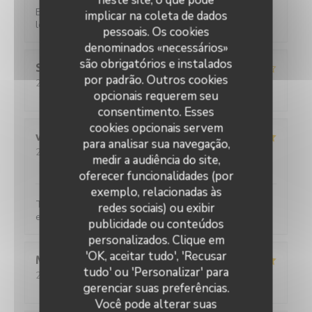
Excellent restaurant Très chaleureux très classe et
implicar na coleta de dados
les prix restent corrects Je recommande
pessoais. Os cookies
denominados «necessários»
são obrigatórios e instalados
Sebastien
C
por padrão. Outros cookies
2026-07-31
- 20:00 - guests 2
opcionais requerem seu
service
:
3
/5
ambience
:
4
/5
menu
:
5
/5
quality_price
:
4
/5
consentimento. Esses
cookies opcionais servem
viviane
D
para analisar sua navegação,
2026-07-31
- 20:15 - guests 2
medir a audiência do site,
service
:
5
/5
ambience
:
5
/5
menu
:
5
/5
quality_price
:
5
/5
oferecer funcionalidades (por
exemplo, relacionadas às
Toujours aussi satisfaite, c'est très bon et le service
redes sociais) ou exibir
est parfait.
publicidade ou conteúdos
L'Ecaille
personalizados. Clique em
'OK, aceitar tudo', 'Recusar
Martine
F
tudo' ou 'Personalizar' para
2026-08-02
- 12:30 - guests 2
gerenciar suas preferências.
service
:
5
/5
ambience
:
5
/5
menu
:
5
/5
quality_price
:
5
/5
Você pode alterar suas