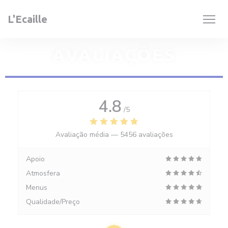
Painel de Gerenciamento de Cookies
L'Ecaille
AVALIAÇÕES
4.8
/5
Avaliação média —
5456 avaliações
Apoio
Atmosfera
Menus
Qualidade/Preço