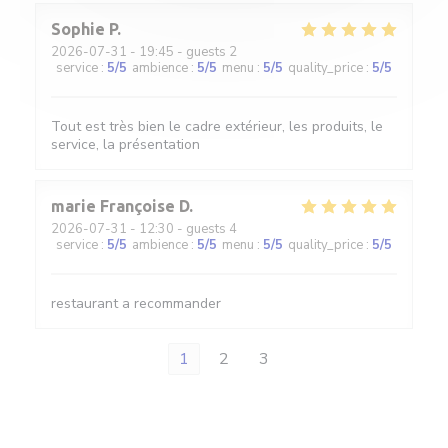
Sophie
P
2026-07-31
- 19:45 - guests 2
service
:
5
/5
ambience
:
5
/5
menu
:
5
/5
quality_price
:
5
/5
Tout est très bien le cadre extérieur, les produits, le
service, la présentation
marie Françoise
D
2026-07-31
- 12:30 - guests 4
service
:
5
/5
ambience
:
5
/5
menu
:
5
/5
quality_price
:
5
/5
restaurant a recommander
1
2
3