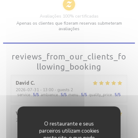
Avaliações 100% certificadas
Apenas os clientes que fizeram reservas submeteram
avaliações
reviews_from_our_clients_fo
llowing_booking
David
C
2026-07-31
- 13:00 - guests 2
service
:
5
/5
ambience
:
5
/5
menu
:
5
/5
quality_price
:
5
/5
Valerie
B
2026-08-01
- 20:00 - guests 4
O restaurante e seus
service
:
5
/5
ambience
:
5
/5
menu
:
5
/5
quality_price
:
5
/5
parceiros utilizam cookies
neste site, o que pode