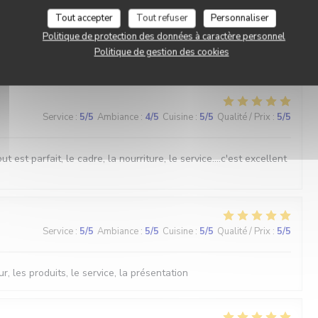
Service
:
5
/5
Ambiance
:
5
/5
Cuisine
:
5
/5
Qualité / Prix
:
5
/5
Tout accepter
Tout refuser
Personnaliser
Politique de protection des données à caractère personnel
Politique de gestion des cookies
Service
:
5
/5
Ambiance
:
4
/5
Cuisine
:
5
/5
Qualité / Prix
:
5
/5
est parfait, le cadre, la nourriture, le service....c'est excellent
Service
:
5
/5
Ambiance
:
5
/5
Cuisine
:
5
/5
Qualité / Prix
:
5
/5
r, les produits, le service, la présentation