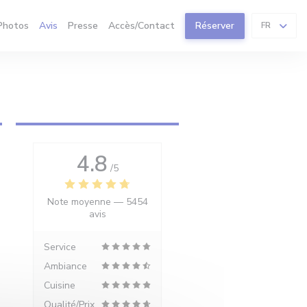
Photos
Avis
Presse
Accès/Contact
Réserver
FR
4.8
/5
Note moyenne —
5454
avis
Service
Ambiance
Cuisine
Qualité/Prix