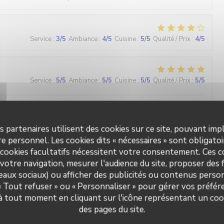
Service
:
3
/5
Ambiance
:
4
/5
Cuisine
:
5
/5
Qualité / Prix
:
4
/5
Service
:
5
/5
Ambiance
:
5
/5
Cuisine
:
5
/5
Qualité / Prix
:
5
/5
s bon et le service est parfait.
s partenaires utilisent des cookies sur ce site, pouvant impl
e personnel. Les cookies dits « nécessaires » sont obligatoir
 cookies facultatifs nécessitent votre consentement. Ces co
Service
:
5
/5
Ambiance
:
5
/5
Cuisine
:
5
/5
Qualité / Prix
:
5
/5
votre navigation, mesurer l'audience du site, proposer des f
seaux sociaux) ou afficher des publicités ou contenus person
 « Tout refuser » ou « Personnaliser » pour gérer vos préfé
L'Ecaille
Service
:
5
/5
Ambiance
:
4
/5
Cuisine
:
5
/5
Qualité / Prix
:
4
/5
 à tout moment en cliquant sur l'icône représentant un coo
des pages du site.