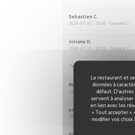
Sebastien
C
2026-07-31
- 20:00 - Couverts 2
viviane
D
2026-07-31
- 20:15 - Couverts 2
Toujours aussi satisfaite, c'est trè
Le restaurant et se
données à caractèr
Martine
F
défaut. D'autres
2026-08-02
- 12:30 - Couverts 2
servent à analyser 
en lien avec les ré
pascal
M
« Tout accepter »,
2026-07-30
- 12:00 - Couverts 2
modifier vos choix
Yann
C