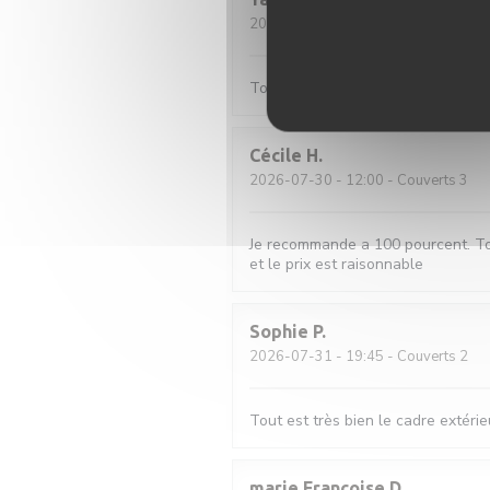
2026-08-01
- 20:45 - Couverts 2
Toujours au top
Cécile
H
2026-07-30
- 12:00 - Couverts 3
Je recommande a 100 pourcent. Tout 
et le prix est raisonnable
Sophie
P
2026-07-31
- 19:45 - Couverts 2
Tout est très bien le cadre extérieu
marie Françoise
D