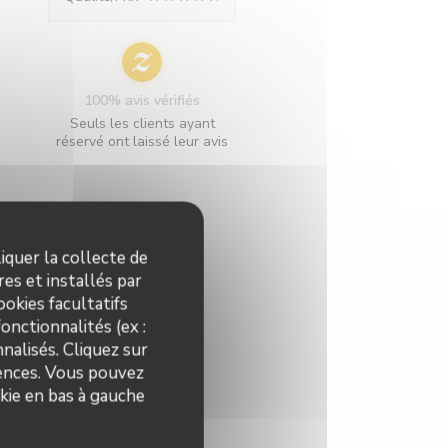
100% avis vérifiés
Seuls les clients ayant
réservé ont laissé leur avis
iquer la collecte de
es et installés par
okies facultatifs
onctionnalités (ex :
nalisés. Cliquez sur
rences. Vous pouvez
kie en bas à gauche