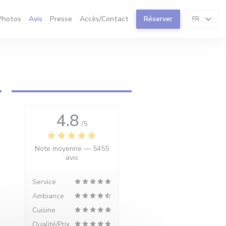
Photos
Avis
Presse
Accès/Contact
Réserver
FR
4.8
/5
Note moyenne —
5455
avis
Service
Ambiance
Cuisine
Qualité/Prix