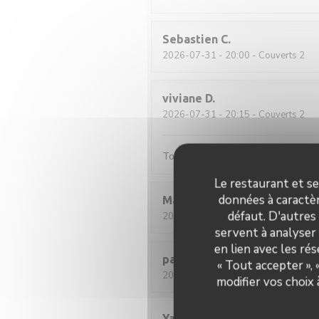
Sebastien
C
2026-07-31
- 20:00 - Couverts 2
viviane
D
2026-07-31
- 20:15 - Couverts 2
Toujours aussi satisfaite, c'est trè
Le restaurant et se
données à caractèr
Martine
F
défaut. D'autres
2026-08-02
- 12:30 - Couverts 2
servent à analyser 
en lien avec les ré
pascal
M
« Tout accepter »,
2026-07-30
- 12:00 - Couverts 2
modifier vos choix
Yann
C