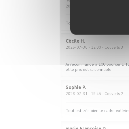
2026-08-01
- 20:45 - Couverts 2
Toujours au top
Cécile
H
2026-07-30
- 12:00 - Couverts 3
Je recommande a 100 pourcent. Tout 
et le prix est raisonnable
Sophie
P
2026-07-31
- 19:45 - Couverts 2
Tout est très bien le cadre extérieu
marie Françoise
D