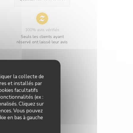
100% avis vérifiés
Seuls les clients ayant
réservé ont laissé leur avis
iquer la collecte de
es et installés par
okies facultatifs
onctionnalités (ex :
nalisés. Cliquez sur
rences. Vous pouvez
kie en bas à gauche