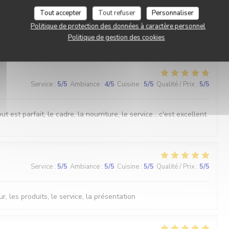
Service
:
5
/5
Ambiance
:
5
/5
Cuisine
:
5
/5
Qualité / Prix
:
5
/5
Tout accepter
Tout refuser
Personnaliser
Politique de protection des données à caractère personnel
Politique de gestion des cookies
Service
:
5
/5
Ambiance
:
4
/5
Cuisine
:
5
/5
Qualité / Prix
:
5
/5
est parfait, le cadre, la nourriture, le service....c'est excellent
Service
:
5
/5
Ambiance
:
5
/5
Cuisine
:
5
/5
Qualité / Prix
:
5
/5
r, les produits, le service, la présentation