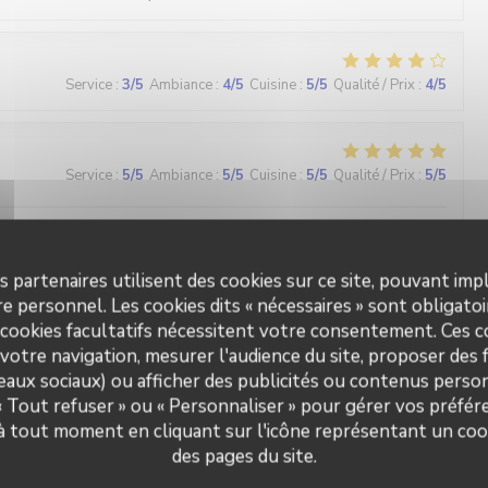
Service
:
3
/5
Ambiance
:
4
/5
Cuisine
:
5
/5
Qualité / Prix
:
4
/5
Service
:
5
/5
Ambiance
:
5
/5
Cuisine
:
5
/5
Qualité / Prix
:
5
/5
s bon et le service est parfait.
s partenaires utilisent des cookies sur ce site, pouvant impl
e personnel. Les cookies dits « nécessaires » sont obligatoir
 cookies facultatifs nécessitent votre consentement. Ces co
Service
:
5
/5
Ambiance
:
5
/5
Cuisine
:
5
/5
Qualité / Prix
:
5
/5
votre navigation, mesurer l'audience du site, proposer des f
seaux sociaux) ou afficher des publicités ou contenus person
 « Tout refuser » ou « Personnaliser » pour gérer vos préfé
L'Ecaille
Service
:
5
/5
Ambiance
:
4
/5
Cuisine
:
5
/5
Qualité / Prix
:
4
/5
 à tout moment en cliquant sur l'icône représentant un coo
des pages du site.