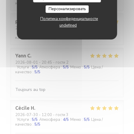
качество
:
5
/5
Персонализировать
Политика конфиденциальности
pascal
M
undefined
2026-07-30
- 12:00 - гости 2
Услуги
:
5
/5
Атмосфера
:
4
/5
Меню
:
5
/5
Цена /
качество
:
4
/5
Yann
C
2026-08-01
- 20:45 - гости 2
Услуги
:
5
/5
Атмосфера
:
5
/5
Меню
:
5
/5
Цена /
качество
:
5
/5
Toujours au top
Cécile
H
2026-07-30
- 12:00 - гости 3
Услуги
:
5
/5
Атмосфера
:
4
/5
Меню
:
5
/5
Цена /
качество
:
5
/5