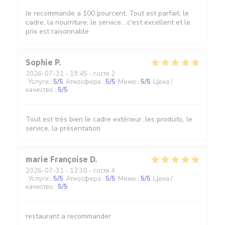
Je recommande a 100 pourcent. Tout est parfait, le
cadre, la nourriture, le service....c'est excellent et le
prix est raisonnable
Sophie
P
2026-07-31
- 19:45 - гости 2
Услуги
:
5
/5
Атмосфера
:
5
/5
Меню
:
5
/5
Цена /
качество
:
5
/5
Tout est très bien le cadre extérieur, les produits, le
service, la présentation
marie Françoise
D
2026-07-31
- 12:30 - гости 4
Услуги
:
5
/5
Атмосфера
:
5
/5
Меню
:
5
/5
Цена /
качество
:
5
/5
restaurant a recommander