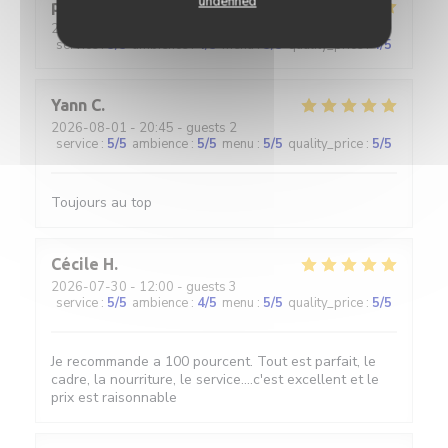
undefined
pascal
M
2026-07-30
- 12:00 - guests 2
service
:
5
/5
ambience
:
4
/5
menu
:
5
/5
quality_price
:
4
/5
Yann
C
2026-08-01
- 20:45 - guests 2
service
:
5
/5
ambience
:
5
/5
menu
:
5
/5
quality_price
:
5
/5
Toujours au top
Cécile
H
2026-07-30
- 12:00 - guests 3
service
:
5
/5
ambience
:
4
/5
menu
:
5
/5
quality_price
:
5
/5
Je recommande a 100 pourcent. Tout est parfait, le
cadre, la nourriture, le service....c'est excellent et le
prix est raisonnable