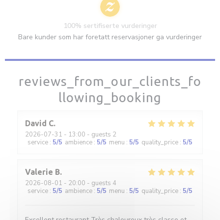
100% sertifiserte vurderinger
Bare kunder som har foretatt reservasjoner ga vurderinger
reviews_from_our_clients_fo
llowing_booking
David
C
2026-07-31
- 13:00 - guests 2
service
:
5
/5
ambience
:
5
/5
menu
:
5
/5
quality_price
:
5
/5
Valerie
B
2026-08-01
- 20:00 - guests 4
service
:
5
/5
ambience
:
5
/5
menu
:
5
/5
quality_price
:
5
/5
Excellent restaurant Très chaleureux très classe et