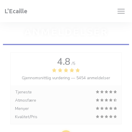
Panel for informasjonskapsler
L'Ecaille
ANMELDELSER
4.8
/5
Gjennomsnittlig vurdering —
5454 anmeldelser
Tjeneste
Atmosfære
Menyer
Kvalitet/Pris