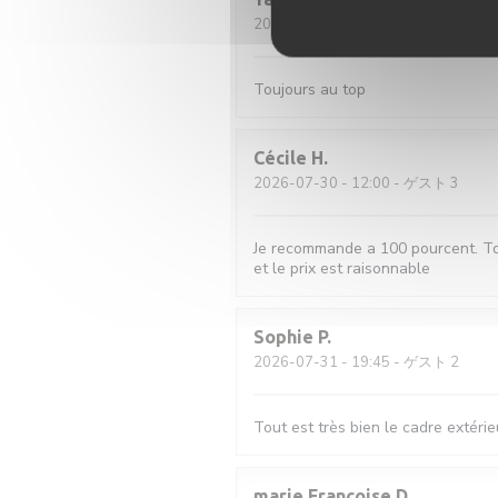
2026-08-01
- 20:45 - ゲスト 2
Toujours au top
Cécile
H
2026-07-30
- 12:00 - ゲスト 3
Je recommande a 100 pourcent. Tout 
et le prix est raisonnable
Sophie
P
2026-07-31
- 19:45 - ゲスト 2
Tout est très bien le cadre extérieu
marie Françoise
D