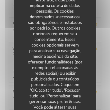
Excellent restaurant Très chaleureux très classe et
implicar na coleta de dados
les prix restent corrects Je recommande
pessoais. Os cookies
denominados «necessários»
são obrigatórios e instalados
Sebastien
C
por padrão. Outros cookies
2026-07-31
- 20:00 - guests 2
opcionais requerem seu
service
:
3
/5
ambience
:
4
/5
menu
:
5
/5
quality_price
:
4
/5
consentimento. Esses
cookies opcionais servem
viviane
D
para analisar sua navegação,
2026-07-31
- 20:15 - guests 2
medir a audiência do site,
service
:
5
/5
ambience
:
5
/5
menu
:
5
/5
quality_price
:
5
/5
oferecer funcionalidades (por
exemplo, relacionadas às
Toujours aussi satisfaite, c'est très bon et le service
redes sociais) ou exibir
est parfait.
publicidade ou conteúdos
L'Ecaille
personalizados. Clique em
'OK, aceitar tudo', 'Recusar
Martine
F
tudo' ou 'Personalizar' para
2026-08-02
- 12:30 - guests 2
gerenciar suas preferências.
service
:
5
/5
ambience
:
5
/5
menu
:
5
/5
quality_price
:
5
/5
Você pode alterar suas