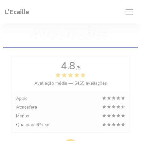
Painel de Gerenciamento de Cookies
L'Ecaille
AVALIAÇÕES
4.8
/5
Avaliação média —
5455 avaliações
Apoio
Atmosfera
Menus
Qualidade/Preço