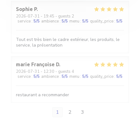
Sophie
P
2026-07-31
- 19:45 - guests 2
service
:
5
/5
ambience
:
5
/5
menu
:
5
/5
quality_price
:
5
/5
Tout est très bien le cadre extérieur, les produits, le
service, la présentation
marie Françoise
D
2026-07-31
- 12:30 - guests 4
service
:
5
/5
ambience
:
5
/5
menu
:
5
/5
quality_price
:
5
/5
restaurant a recommander
1
2
3