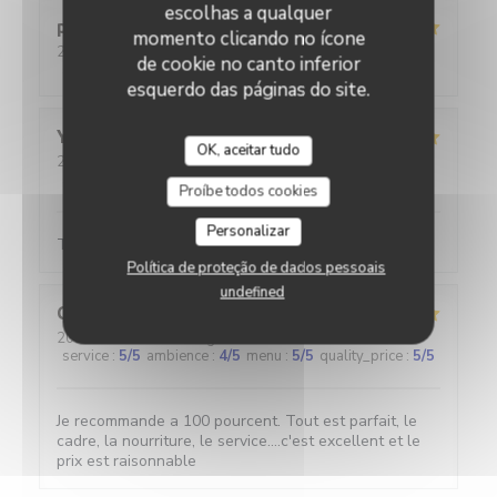
escolhas a qualquer
pascal
M
momento clicando no ícone
2026-07-30
- 12:00 - guests 2
de cookie no canto inferior
service
:
5
/5
ambience
:
4
/5
menu
:
5
/5
quality_price
:
4
/5
esquerdo das páginas do site.
Yann
C
OK, aceitar tudo
2026-08-01
- 20:45 - guests 2
service
:
5
/5
ambience
:
5
/5
menu
:
5
/5
quality_price
:
5
/5
Proíbe todos cookies
Personalizar
Toujours au top
Política de proteção de dados pessoais
undefined
Cécile
H
2026-07-30
- 12:00 - guests 3
service
:
5
/5
ambience
:
4
/5
menu
:
5
/5
quality_price
:
5
/5
Je recommande a 100 pourcent. Tout est parfait, le
cadre, la nourriture, le service....c'est excellent et le
prix est raisonnable