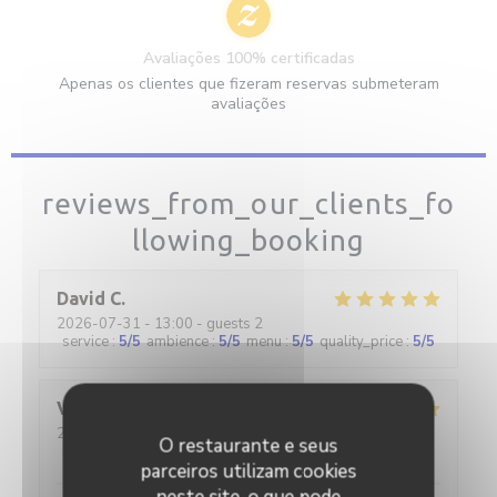
Avaliações 100% certificadas
Apenas os clientes que fizeram reservas submeteram
avaliações
reviews_from_our_clients_fo
llowing_booking
David
C
2026-07-31
- 13:00 - guests 2
service
:
5
/5
ambience
:
5
/5
menu
:
5
/5
quality_price
:
5
/5
Valerie
B
2026-08-01
- 20:00 - guests 4
O restaurante e seus
service
:
5
/5
ambience
:
5
/5
menu
:
5
/5
quality_price
:
5
/5
parceiros utilizam cookies
neste site, o que pode