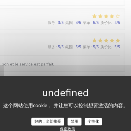
服务
:
3
/5
氛围
:
4
/5
菜单
:
5
/5
质价比
:
4
/5
服务
:
5
/5
氛围
:
5
/5
菜单
:
5
/5
质价比
:
5
/5
s bon et le service est parfait.
服务
:
5
/5
氛围
:
5
/5
菜单
:
5
/5
质价比
:
5
/5
这个网站使用cookie， 并让您可以控制想要激活的内容。
L'Ecaille
服务
:
5
/5
氛围
:
4
/5
菜单
:
5
/5
质价比
:
4
/5
好的，全部接受
禁用
个性化
保密政策