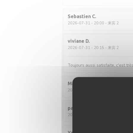
Sebastien
C
2026-07-31
- 20:00 - 来宾 2
viviane
D
2026-07-31
- 20:15 - 来宾 2
Toujours aussi satisfaite, c'est trè
Martine
F
2026-08-02
- 12:30 - 来宾 2
pascal
M
2026-07-30
- 12:00 - 来宾 2
Yann
C