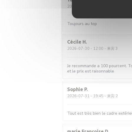
2026-08-01
- 20:45 - 来宾 2
Toujours au top
Cécile
H
2026-07-30
- 12:00 - 来宾 3
Je recommande a 100 pourcent. Tout 
et le prix est raisonnable
Sophie
P
2026-07-31
- 19:45 - 来宾 2
Tout est très bien le cadre extérieu
marie Françoise
D