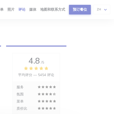
单
照片
评论
媒体
地图和联系方式
预订餐位
ZH
4.8
/5
平均评分 —
5454 评论
服务
氛围
菜单
质价比