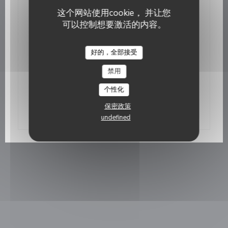
2017/12/25
这个网站使用cookie， 并让您
Après La Table du Colysée à
可以控制想要激活的内容。
Lambersart, Laurent Cauchy ouvre
un restaurant, dédié au poisson
L'Ecaille
好的，全部接受
C’est un petit phénomène dans les Weppes : la
禁用
multiplication des restos tendance bistronomie. Mi-
janvier, un nouvel établissement va ouvrir à l’entrée
个性化
du village. L’Écaille, comme son nom l’indique, sera
dédié aux poissons.
保密政策
((在新窗口中打开))
阅读文章
undefined