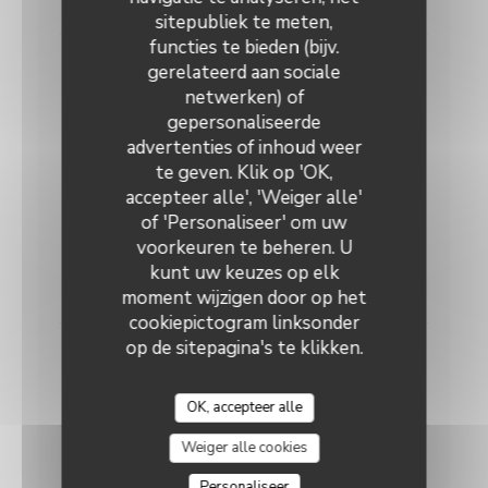
15,00 EUR
sitepubliek te meten,
functies te bieden (bijv.
Ravioles à la truffe gratinées au parmesan et
gerelateerd aan sociale
magret fumé.
netwerken) of
15,00 EUR
gepersonaliseerde
L'Ecaille
advertenties of inhoud weer
Plats
te geven. Klik op 'OK,
accepteer alle', 'Weiger alle'
25,00 EUR
of 'Personaliseer' om uw
voorkeuren te beheren. U
Filet de dorade royale au coulis de basilic, légumes
verts et pomme vapeur.
kunt uw keuzes op elk
moment wijzigen door op het
25,00 EUR
cookiepictogram linksonder
op de sitepagina's te klikken.
Pièce de Bœuf à la brisure de morilles, poêlons de
légumes et pommes mitrailles.
25,00 EUR
OK, accepteer alle
Weiger alle cookies
Filet de sébaste de ligne sauvage au beurre blanc
et légumes grillées
Personaliseer