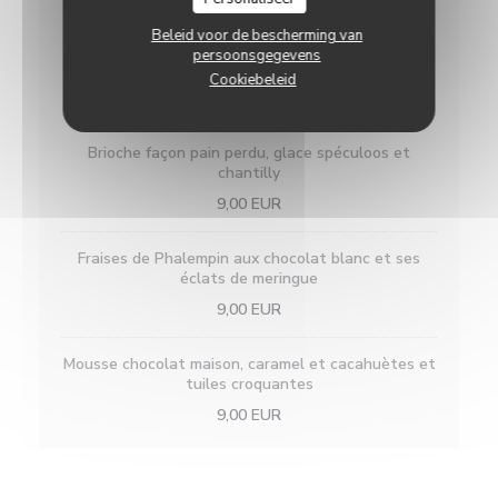
25,00 EUR
Beleid voor de bescherming van
persoonsgegevens
Desserts
Cookiebeleid
9,00 EUR
Brioche façon pain perdu, glace spéculoos et
chantilly
9,00 EUR
Fraises de Phalempin aux chocolat blanc et ses
éclats de meringue
9,00 EUR
Mousse chocolat maison, caramel et cacahuètes et
tuiles croquantes
9,00 EUR