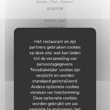
Entrée - Plat - Dessert
42,00 EUR
Entrée - plat
38,00 EUR
Plat - dessert
Het restaurant en zijn
32,00 EUR
partners gebruiken cookies
op deze site, wat kan leiden
Entrées
tot de verzameling van
persoonsgegevens.
15,00 EUR
'Noodzakelijke' cookies zijn
verplicht en worden
Rilette de saumon et saumon fumé, crème de
standaard geïnstalleerd.
wasabi et salade jeunes pousses.
Andere optionele cookies
15,00 EUR
vereisen uw toestemming.
Deze optionele cookies
Asperges vertes, vinaigrette, anchois marinés et
worden gebruikt om uw
petits légumes.
navigatie te analyseren, het