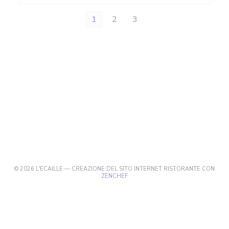
1
2
3
© 2026 L'ECAILLE — CREAZIONE DEL SITO INTERNET RISTORANTE CON
((APRE UNA NUOVA FINESTRA))
ZENCHEF
((APRE UNA NUOVA FINESTRA))
NOTE LEGALI
((APRE UNA NUOVA FINESTRA)
TERMINI DI UTILIZZO
((APRE UNA NUOV
POLITICA DI PROTEZIONE DEI DATI PERSONALI