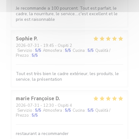
Je recommande a 100 pourcent. Tout est parfait, le
cadre, la nourriture, le service....c'est excellent et le
prix est raisonnable
Sophie
P
2026-07-31
- 19:45 - Ospiti 2
Servizio
:
5
/5
Atmosfera
:
5
/5
Cucina
:
5
/5
Qualità /
Prezzo
:
5
/5
Tout est très bien le cadre extérieur, les produits, le
service, la présentation
marie Françoise
D
2026-07-31
- 12:30 - Ospiti 4
Servizio
:
5
/5
Atmosfera
:
5
/5
Cucina
:
5
/5
Qualità /
Prezzo
:
5
/5
restaurant a recommander