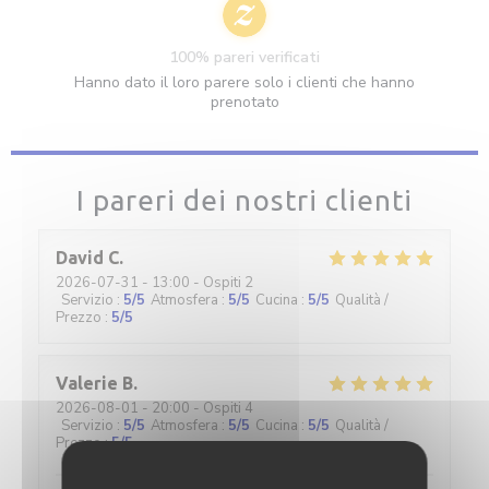
100% pareri verificati
Hanno dato il loro parere solo i clienti che hanno
prenotato
I pareri dei nostri clienti
David
C
2026-07-31
- 13:00 - Ospiti 2
Servizio
:
5
/5
Atmosfera
:
5
/5
Cucina
:
5
/5
Qualità /
Prezzo
:
5
/5
Valerie
B
2026-08-01
- 20:00 - Ospiti 4
Servizio
:
5
/5
Atmosfera
:
5
/5
Cucina
:
5
/5
Qualità /
Prezzo
:
5
/5