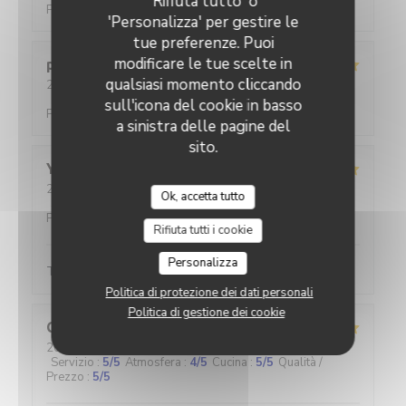
'Rifiuta tutto' o
Prezzo
:
5
/5
'Personalizza' per gestire le
tue preferenze. Puoi
modificare le tue scelte in
pascal
M
qualsiasi momento cliccando
2026-07-30
- 12:00 - Ospiti 2
Servizio
:
5
/5
Atmosfera
:
4
/5
Cucina
:
5
/5
Qualità /
sull'icona del cookie in basso
Prezzo
:
4
/5
a sinistra delle pagine del
sito.
Yann
C
2026-08-01
- 20:45 - Ospiti 2
Ok, accetta tutto
Servizio
:
5
/5
Atmosfera
:
5
/5
Cucina
:
5
/5
Qualità /
Prezzo
:
5
/5
Rifiuta tutti i cookie
Personalizza
Toujours au top
Politica di protezione dei dati personali
Politica di gestione dei cookie
Cécile
H
2026-07-30
- 12:00 - Ospiti 3
Servizio
:
5
/5
Atmosfera
:
4
/5
Cucina
:
5
/5
Qualità /
Prezzo
:
5
/5