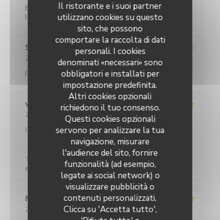
Il ristorante e i suoi partner
Excellent restaurant Très chaleureux très classe et
utilizzano cookies su questo
les prix restent corrects Je recommande
sito, che possono
comportare la raccolta di dati
Sebastien
C
personali. I cookies
2026-07-31
- 20:00 - Ospiti 2
denominati «necessari» sono
Servizio
:
3
/5
Atmosfera
:
4
/5
Cucina
:
5
/5
Qualità /
obbligatori e installati per
Prezzo
:
4
/5
impostazione predefinita.
Altri cookies opzionali
viviane
D
richiedono il tuo consenso.
2026-07-31
- 20:15 - Ospiti 2
Questi cookies opzionali
Servizio
:
5
/5
Atmosfera
:
5
/5
Cucina
:
5
/5
Qualità /
servono per analizzare la tua
Prezzo
:
5
/5
navigazione, misurare
l'audience del sito, fornire
Toujours aussi satisfaite, c'est très bon et le service
funzionalità (ad esempio,
est parfait.
legate ai social network) o
visualizzare pubblicità o
L'Ecaille
contenuti personalizzati.
Martine
F
Clicca su 'Accetta tutto',
2026-08-02
- 12:30 - Ospiti 2
Servizio
:
5
/5
Atmosfera
:
5
/5
Cucina
:
5
/5
Qualità /