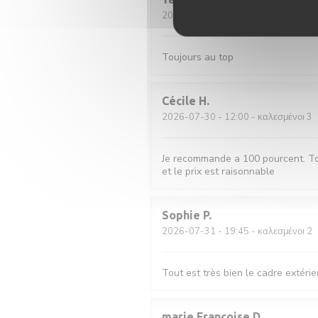
2026-08-01
- 20:45 - καλεσμένοι 2
Toujours au top
Cécile
H
2026-07-30
- 12:00 - καλεσμένοι 3
Je recommande a 100 pourcent. Tout 
et le prix est raisonnable
Sophie
P
2026-07-31
- 19:45 - καλεσμένοι 2
Tout est très bien le cadre extérieu
marie Françoise
D