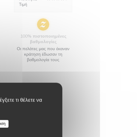
Τιμή
100% πιστοποιημένες
βαθμολογίες
Οι πελάτες μας που έκαναν
κράτηση έδωσαν τη
βαθμολογία τους
γξετε τι θέλετε να
υση