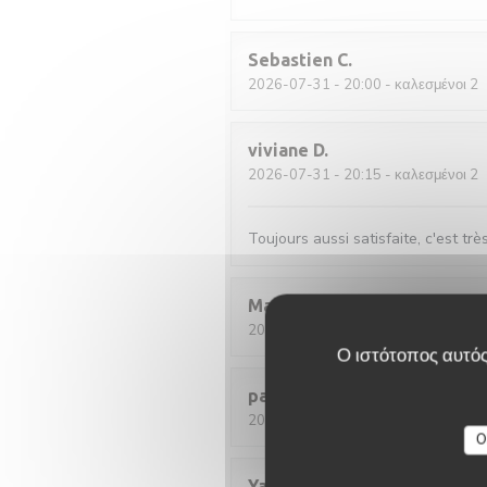
Sebastien
C
2026-07-31
- 20:00 - καλεσμένοι 2
viviane
D
2026-07-31
- 20:15 - καλεσμένοι 2
Toujours aussi satisfaite, c'est trè
Martine
F
2026-08-02
- 12:30 - καλεσμένοι 2
Ο ιστότοπος αυτός
pascal
M
2026-07-30
- 12:00 - καλεσμένοι 2
O
Yann
C