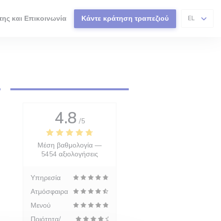
της και Επικοινωνία
Κάντε κράτηση τραπεζιού
EL
4.8
/5
Μέση βαθμολογία —
5454 αξιολογήσεις
Υπηρεσία
Ατμόσφαιρα
Μενού
Ποιότητα/