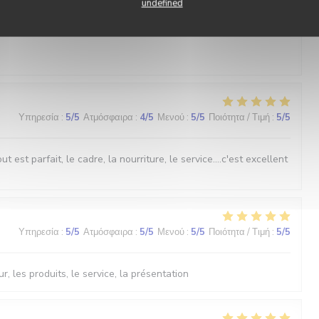
undefined
Υπηρεσία
:
5
/5
Ατμόσφαιρα
:
5
/5
Μενού
:
5
/5
Ποιότητα / Τιμή
:
5
/5
Υπηρεσία
:
5
/5
Ατμόσφαιρα
:
4
/5
Μενού
:
5
/5
Ποιότητα / Τιμή
:
5
/5
est parfait, le cadre, la nourriture, le service....c'est excellent
Υπηρεσία
:
5
/5
Ατμόσφαιρα
:
5
/5
Μενού
:
5
/5
Ποιότητα / Τιμή
:
5
/5
r, les produits, le service, la présentation