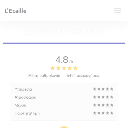
Πίνακας διαχείρισης "Μπισκότων" (Cookies)
L'Ecaille
ΑΞΙΟΛΟΓΉΣΕΙΣ
4.8
/5
Μέση βαθμολογία —
5454 αξιολογήσεις
Υπηρεσία
Ατμόσφαιρα
Μενού
Ποιότητα/Τιμή