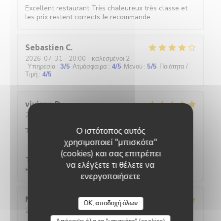
Excellent restaurant Très chaleureux très classe et
les prix restent corrects Je recommande
Sebastien
C
2026-07-31
- 20:00 - καλεσμένοι 2
Υπηρεσία
:
3
/5
Ατμόσφαιρα
:
4
/5
Μενού
:
5
/5
Ποιότητα /
Τιμή
:
4
/5
viviane
D
2026-07-31
- 20:15 - καλεσμένοι 2
Υπηρεσία
:
5
/5
Ατμόσφαιρα
:
5
/5
Μενού
:
5
/5
Ποιότητα /
Ο ιστότοπος αυτός
Τιμή
:
5
/5
χρησιμοποιεί "μπισκότα"
(cookies) και σας επιτρέπει
Toujours aussi satisfaite, c'est très bon et le service
να ελέγξετε τι θέλετε να
est parfait.
ενεργοποιήσετε
L'Ecaille
Martine
F
OK, αποδοχή όλων
2026-08-02
- 12:30 - καλεσμένοι 2
Υπηρεσία
:
5
/5
Ατμόσφαιρα
:
5
/5
Μενού
:
5
/5
Ποιότητα /