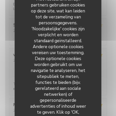
Excellent restaurant Très chaleureux très classe et
partners gebruiken cookies
les prix restent corrects Je recommande
op deze site, wat kan leiden
tot de verzameling van
persoonsgegevens.
Sebastien
C
'Noodzakelijke' cookies zijn
2026-07-31
- 20:00 - Gasten 2
verplicht en worden
Service
:
3
/5
Atmosfeer
:
4
/5
Keuken
:
5
/5
Kwaliteit / Prijs
:
4
/5
standaard geïnstalleerd.
Andere optionele cookies
vereisen uw toestemming.
viviane
D
Deze optionele cookies
2026-07-31
- 20:15 - Gasten 2
worden gebruikt om uw
Service
:
5
/5
Atmosfeer
:
5
/5
Keuken
:
5
/5
Kwaliteit / Prijs
:
5
/5
navigatie te analyseren, het
sitepubliek te meten,
functies te bieden (bijv.
Toujours aussi satisfaite, c'est très bon et le service
gerelateerd aan sociale
est parfait.
netwerken) of
gepersonaliseerde
L'Ecaille
Martine
F
advertenties of inhoud weer
2026-08-02
- 12:30 - Gasten 2
te geven. Klik op 'OK,
Service
:
5
/5
Atmosfeer
:
5
/5
Keuken
:
5
/5
Kwaliteit / Prijs