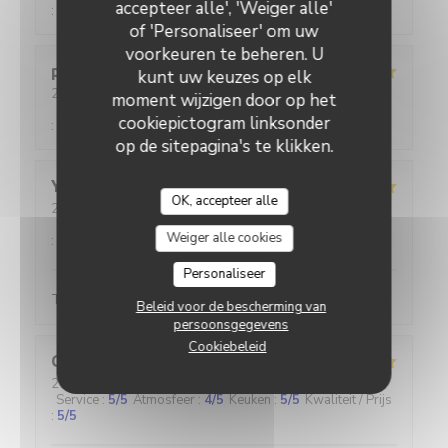
accepteer alle', 'Weiger alle'
:
5
/5
of 'Personaliseer' om uw
voorkeuren te beheren. U
pascal
M
kunt uw keuzes op elk
2026-07-30
- 12:00 - Gasten 2
moment wijzigen door op het
Service
:
5
/5
Atmosfeer
:
4
/5
Keuken
:
5
/5
Kwaliteit / Prijs
cookiepictogram linksonder
:
4
/5
op de sitepagina's te klikken.
Yann
C
OK, accepteer alle
2026-08-01
- 20:45 - Gasten 2
Service
:
5
/5
Atmosfeer
:
5
/5
Keuken
:
5
/5
Kwaliteit / Prijs
Weiger alle cookies
:
5
/5
Personaliseer
Toujours au top
Beleid voor de bescherming van
persoonsgegevens
Cookiebeleid
Cécile
H
2026-07-30
- 12:00 - Gasten 3
Service
:
5
/5
Atmosfeer
:
4
/5
Keuken
:
5
/5
Kwaliteit / Prijs
:
5
/5