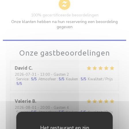
100% gecertificeerde beoordelingen
Onze klanten hebben na hun reservering een beoordeling
gegeven
Onze gastbeoordelingen
David
C
2026-07-31
- 13:00 - Gasten 2
Service
:
5
/5
Atmosfeer
:
5
/5
Keuken
:
5
/5
Kwaliteit / Prijs
:
5
/5
Valerie
B
2026-08-01
- 20:00 - Gasten 4
Service
:
5
/5
Atmosfeer
:
5
/5
Keuken
:
5
/5
Kwaliteit / Prijs
:
5
/5
Het restaurant en zijn