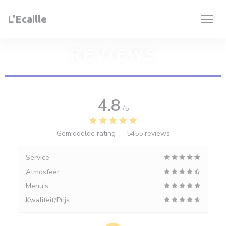
Cookies beheer paneel
L'Ecaille
REVIEWS
4.8
/5
Gemiddelde rating —
5455 reviews
Service
Atmosfeer
Menu's
Kwaliteit/Prijs