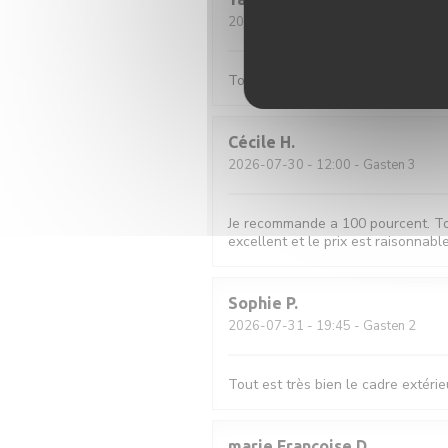
2026-08-01
- 20:45 - Gasten 2
Toujours au top
Cécile
H
2026-07-30
- 12:00 - Gasten 3
Je recommande a 100 pourcent. Tout e
excellent et le prix est raisonnabl
Sophie
P
2026-07-31
- 19:45 - Gasten 2
Tout est très bien le cadre extérieu
marie Françoise
D