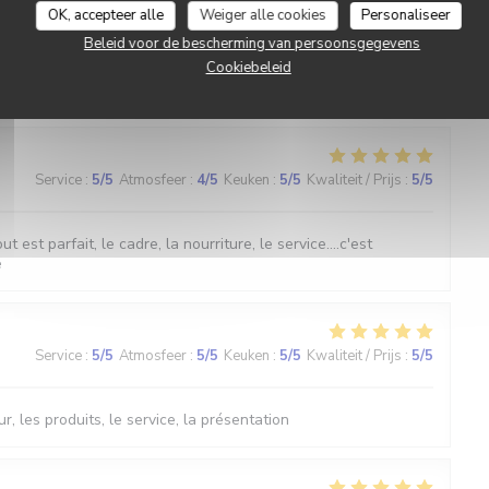
OK, accepteer alle
Weiger alle cookies
Personaliseer
Service
:
5
/5
Atmosfeer
:
5
/5
Keuken
:
5
/5
Kwaliteit / Prijs
:
5
/5
Beleid voor de bescherming van persoonsgegevens
Cookiebeleid
Service
:
5
/5
Atmosfeer
:
4
/5
Keuken
:
5
/5
Kwaliteit / Prijs
:
5
/5
st parfait, le cadre, la nourriture, le service....c'est
e
Service
:
5
/5
Atmosfeer
:
5
/5
Keuken
:
5
/5
Kwaliteit / Prijs
:
5
/5
r, les produits, le service, la présentation