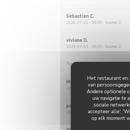
Sebastien
C
2026-07-31
- 20:00 - Gasten 2
viviane
D
2026-07-31
- 20:15 - Gasten 2
Toujours aussi satisfaite, c'est trè
Het restaurant en z
Martine
F
van persoonsgegeve
2026-08-02
- 12:30 - Gasten 2
Andere optionele c
uw navigatie te a
sociale netwerke
pascal
M
accepteer alle', '
2026-07-30
- 12:00 - Gasten 2
op elk moment wij
Yann
C