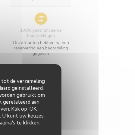
100% gecertificeerde
beoordelingen
Onze klanten hebben na hun
reservering een beoordeling
gegeven
n tot de verzameling
aard geïnstalleerd.
 worden gebruikt om
v. gerelateerd aan
ven. Klik op 'OK,
n. U kunt uw keuzes
gina's te klikken.