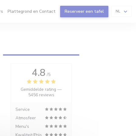
rs
Plattegrond en Contact
Reserveer een tafel
NL
4.8
/5
Gemiddelde rating —
5456 reviews
Service
Atmosfeer
Menu's
Kwaliteit/Prijs