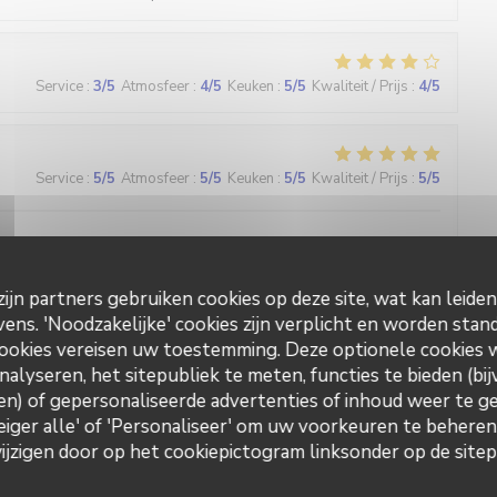
Service
:
3
/5
Atmosfeer
:
4
/5
Keuken
:
5
/5
Kwaliteit / Prijs
:
4
/5
Service
:
5
/5
Atmosfeer
:
5
/5
Keuken
:
5
/5
Kwaliteit / Prijs
:
5
/5
s bon et le service est parfait.
ijn partners gebruiken cookies op deze site, wat kan leide
ns. 'Noodzakelijke' cookies zijn verplicht en worden stand
Service
:
5
/5
Atmosfeer
:
5
/5
Keuken
:
5
/5
Kwaliteit / Prijs
:
5
/5
ookies vereisen uw toestemming. Deze optionele cookies
nalyseren, het sitepubliek te meten, functies te bieden (bij
n) of gepersonaliseerde advertenties of inhoud weer te ge
Weiger alle' of 'Personaliseer' om uw voorkeuren te behere
L'Ecaille
Service
:
5
/5
Atmosfeer
:
4
/5
Keuken
:
5
/5
Kwaliteit / Prijs
:
4
/5
zigen door op het cookiepictogram linksonder op de sitepa