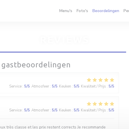
Menu's
Foto's
Beoordelingen
Pe
REVIEWS
 gastbeoordelingen
Service
:
5
/5
Atmosfeer
:
5
/5
Keuken
:
5
/5
Kwaliteit / Prijs
:
5
/5
Service
:
5
/5
Atmosfeer
:
5
/5
Keuken
:
5
/5
Kwaliteit / Prijs
:
5
/5
ux très classe et les prix restent corrects Je recommande