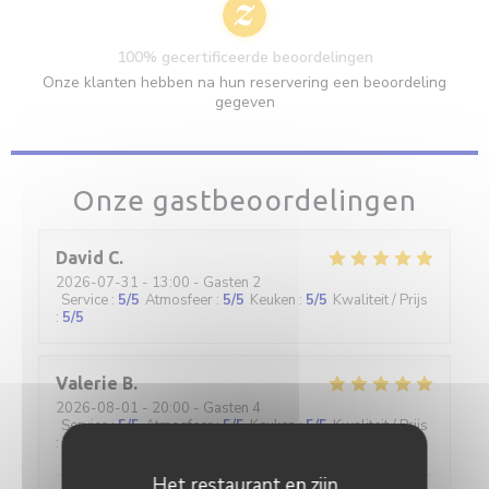
100% gecertificeerde beoordelingen
Onze klanten hebben na hun reservering een beoordeling
gegeven
Onze gastbeoordelingen
David
C
2026-07-31
- 13:00 - Gasten 2
Service
:
5
/5
Atmosfeer
:
5
/5
Keuken
:
5
/5
Kwaliteit / Prijs
:
5
/5
Valerie
B
2026-08-01
- 20:00 - Gasten 4
Service
:
5
/5
Atmosfeer
:
5
/5
Keuken
:
5
/5
Kwaliteit / Prijs
:
5
/5
Het restaurant en zijn