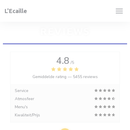
Cookies beheer paneel
L'Ecaille
REVIEWS
4.8
/5
Gemiddelde rating —
5455 reviews
Service
Atmosfeer
Menu's
Kwaliteit/Prijs