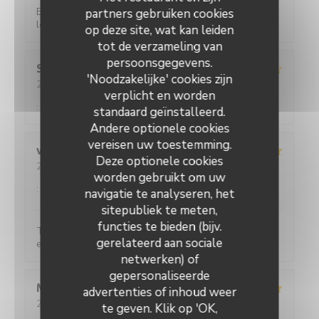
Excellent restaurant Très chaleureux très classe et
partners gebruiken cookies
les prix restent corrects Je recommande
op deze site, wat kan leiden
tot de verzameling van
persoonsgegevens.
Sebastien
C
'Noodzakelijke' cookies zijn
2026-07-31
- 20:00 - Gasten 2
verplicht en worden
Service
:
3
/5
Atmosfeer
:
4
/5
Keuken
:
5
/5
Kwaliteit / Prijs
:
4
/5
standaard geïnstalleerd.
Andere optionele cookies
vereisen uw toestemming.
viviane
D
Deze optionele cookies
2026-07-31
- 20:15 - Gasten 2
worden gebruikt om uw
Service
:
5
/5
Atmosfeer
:
5
/5
Keuken
:
5
/5
Kwaliteit / Prijs
:
5
/5
navigatie te analyseren, het
sitepubliek te meten,
functies te bieden (bijv.
Toujours aussi satisfaite, c'est très bon et le service
gerelateerd aan sociale
est parfait.
netwerken) of
gepersonaliseerde
L'Ecaille
Martine
F
advertenties of inhoud weer
2026-08-02
- 12:30 - Gasten 2
te geven. Klik op 'OK,
Service
:
5
/5
Atmosfeer
:
5
/5
Keuken
:
5
/5
Kwaliteit / Prijs