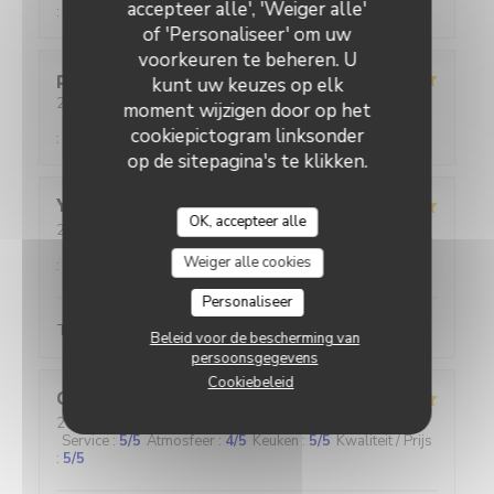
accepteer alle', 'Weiger alle'
:
5
/5
of 'Personaliseer' om uw
voorkeuren te beheren. U
pascal
M
kunt uw keuzes op elk
2026-07-30
- 12:00 - Gasten 2
moment wijzigen door op het
Service
:
5
/5
Atmosfeer
:
4
/5
Keuken
:
5
/5
Kwaliteit / Prijs
cookiepictogram linksonder
:
4
/5
op de sitepagina's te klikken.
Yann
C
OK, accepteer alle
2026-08-01
- 20:45 - Gasten 2
Service
:
5
/5
Atmosfeer
:
5
/5
Keuken
:
5
/5
Kwaliteit / Prijs
Weiger alle cookies
:
5
/5
Personaliseer
Toujours au top
Beleid voor de bescherming van
persoonsgegevens
Cookiebeleid
Cécile
H
2026-07-30
- 12:00 - Gasten 3
Service
:
5
/5
Atmosfeer
:
4
/5
Keuken
:
5
/5
Kwaliteit / Prijs
:
5
/5