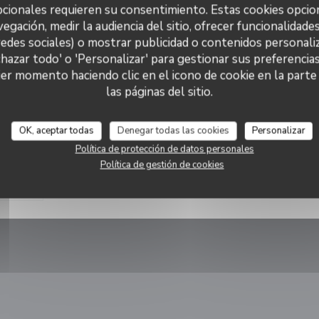
cionales requieren su consentimiento. Estas cookies opcio
ysée
vegación, medir la audiencia del sitio, ofrecer funcionalidade
nt
redes sociales) o mostrar publicidad o contenidos personaliz
chazar todo' o 'Personalizar' para gestionar sus preferencia
u
L'Ecaille
er momento haciendo clic en el icono de cookie en la parte i
las páginas del sitio.
 les
estos
OK, aceptar todas
Denegar todas las cookies
Personalizar
r, un
r à
Política de protección de datos personales
mme son
Política de gestión de cookies
 en una nueva ventana))
ssons.