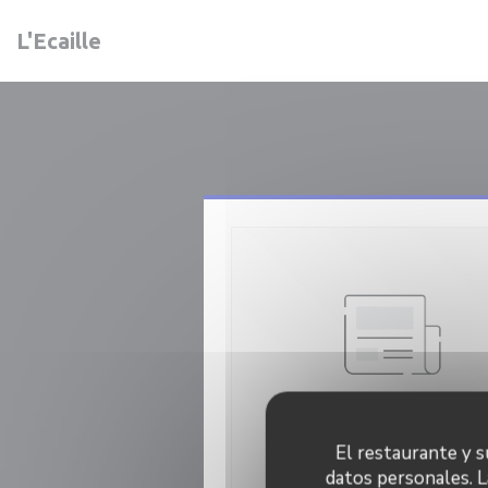
Personalización de sus opciones de cookies
L'Ecaille
El restaurante y su
25/12/2017
datos personales. L